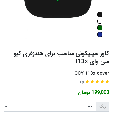
کاور سیلیکونی مناسب برای هندزفری کیو
سی وای t13x
QCY t13x cover
از 1
199,000
تومان
رنگ