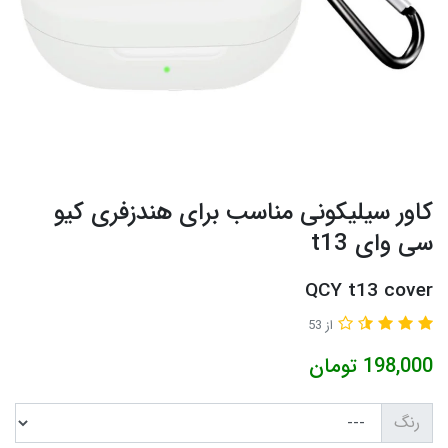
کاور سیلیکونی مناسب برای هندزفری کیو
سی وای t13
QCY t13 cover
از 53
198,000
تومان
رنگ