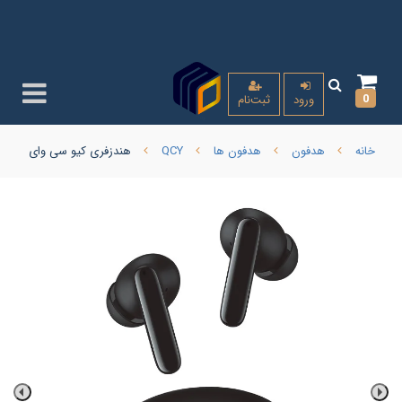
0
ورود
ثبت‌نام
خانه
هدفون
هدفون ها
QCY
هندزفری کیو سی وای T13 ANC 2 با گارانتی 18 ماهه (اورجینال) ( امکان ارسال با پیک کالای با گارانتی همان روز برای تهران و کرج )