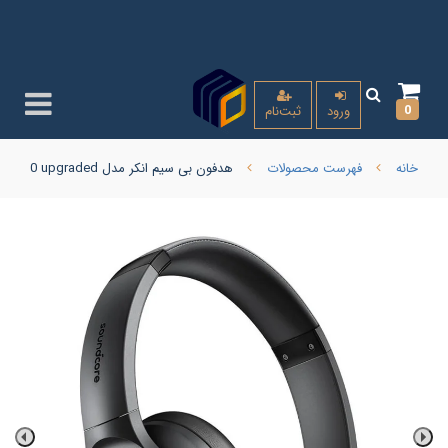
0
ورود
ثبت‌نام
خانه
فهرست محصولات
هدفون بی سیم انکر مدل A3025 Q20 upgraded ( امکان ارسال با پیک کالای با گارانتی همان روز برای تهران و کرج )