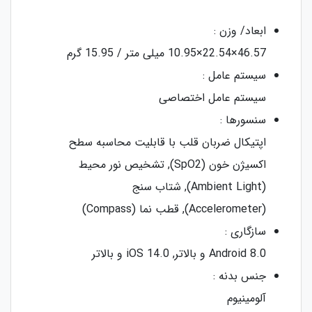
ابعاد/ وزن :
46.57×22.54×10.95 میلی متر / 15.95 گرم
سیستم عامل :
سیستم عامل اختصاصی
سنسورها :
اپتیکال ضربان قلب با قابلیت محاسبه سطح
اکسیژن خون (SpO2), تشخیص نور محیط
(Ambient Light), شتاب سنج
(Accelerometer), قطب نما (Compass)
سازگاری :
Android 8.0 و بالاتر, iOS 14.0 و بالاتر
جنس بدنه :
آلومینیوم