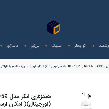
وشمند
اتو بخار
اسپیکر
پرزگیر
ماساژور
ز برای تهران و کرج )
(اورجینال)( امکان ارسا