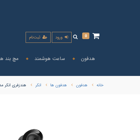
0
ورود
ثبت‌نام
هدفون
ساعت هوشمند
مچ بند ه
خانه
هدفون
هدفون ها
انکر
هندزفری انکر مدل R50i NC A3959 با گارانتی 18 ماهه (اورجینال)( امکان ارسال با پیک کالای با گارانتی همان رو